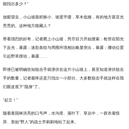
能找出多少？”
放眼望去，小山坡面积狭小、坡度平缓，草木低矮，有的地方甚至光
秃秃的。这种地方能藏人？
带着强烈的好奇，记者爬上小山坡，穷尽目力开始搜索：枪管在阳光
下反光，暴露；迷彩条纹与周围环境相比略显突出，暴露；挪动位置
引起野草摆动，暴露……
即便已被明确告知狙击手就潜伏在这片小山坡上，甚至知道潜伏狙击
手的数量，记者最终还是只找出一小部分。大多数狙击手就这样在我
们眼皮底下“隐身”了。
“起立！”
随着黄国林洪亮的口号声，水沟里、落叶下、草丛中，一群衣着怪
异、形如“野人”的战士齐刷刷地站了起来。