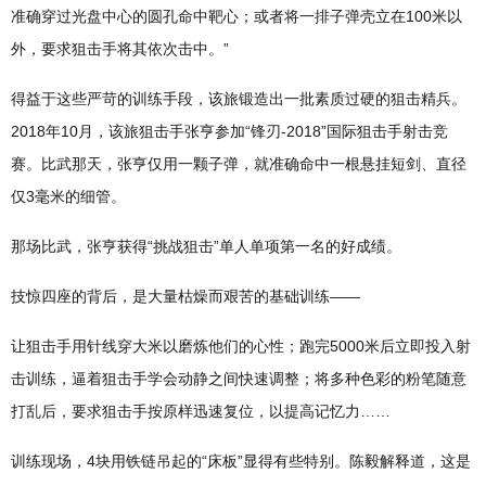
准确穿过光盘中心的圆孔命中靶心；或者将一排子弹壳立在100米以
外，要求狙击手将其依次击中。”
得益于这些严苛的训练手段，该旅锻造出一批素质过硬的狙击精兵。
2018年10月，该旅狙击手张亨参加“锋刃-2018”国际狙击手射击竞
赛。比武那天，张亨仅用一颗子弹，就准确命中一根悬挂短剑、直径
仅3毫米的细管。
那场比武，张亨获得“挑战狙击”单人单项第一名的好成绩。
技惊四座的背后，是大量枯燥而艰苦的基础训练——
让狙击手用针线穿大米以磨炼他们的心性；跑完5000米后立即投入射
击训练，逼着狙击手学会动静之间快速调整；将多种色彩的粉笔随意
打乱后，要求狙击手按原样迅速复位，以提高记忆力……
训练现场，4块用铁链吊起的“床板”显得有些特别。陈毅解释道，这是