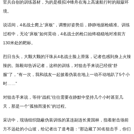
官兵自创的训练器材，为的是模拟冲锋舟在海上高速航行时的颠簸环
境。
说话间，4名战士爬上“床板”，调整好姿势后，静静地据枪瞄准。训练
过程中，无论“床板”如何晃动，4名战士的枪口始终稳稳地对准前方
130米处的靶标。
烈日当头，大颗大颗的汗珠从4名战士脸上滑落，记者也感到身上火辣
辣的。陈毅却告诉记者，这样的训练，对狙击手来说已经很“舒
服”了，“有一次，我和战友一起披着伪装在地上一动不动地趴了5个小
时……”
对狙击手来说，等待“战机”往往需要在静默中坚持几个小时甚至几
天，那是一个“孤独而漫长”的过程。
采访中，现场组织隐蔽伪装训练的某连副连长黄国林，指着射击场前
方不远处的小山坡，给记者出了道考题：“那边藏了30名狙击手，你们