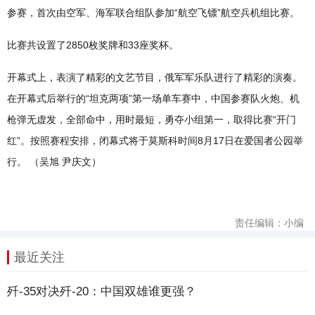
参赛，首次由空军、海军联合组队参加“航空飞镖”航空兵机组比赛。
比赛共设置了2850枚奖牌和33座奖杯。
开幕式上，表演了精彩的文艺节目，俄军军乐队进行了精彩的演奏。
在开幕式后举行的“坦克两项”第一场单车赛中，中国参赛队火炮、机
枪弹无虚发，全部命中，用时最短，勇夺小组第一，取得比赛“开门
红”。按照赛程安排，闭幕式将于莫斯科时间8月17日在爱国者公园举
行。 （吴旭 尹庆文）
责任编辑：小编
最近关注
歼-35对决歼-20：中国双雄谁更强？