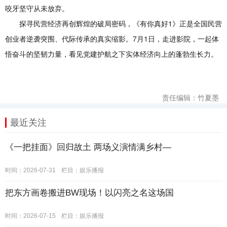
咬牙坚守从未放弃。
探寻民营经济再创辉煌的破局密码，《有你真好1》正是全国民营
创业者逆袭突围、代际传承的真实缩影。7月1日，走进影院，一起体
悟奋斗的坚韧力量，看见党建护航之下实体经济向上的蓬勃生长力。
责任编辑：竹夏墨
最近关注
《一把挂面》回归故土 两场义演情满乡村—
时间：2026-07-31
栏目：
娱乐播报
把东方画卷搬进BW现场！以闪亮之名这场国
时间：2026-07-15
栏目：
娱乐播报