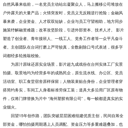
自然风暴来临前，一名党员主动站出凝聚众人，马上搬移公司堆放在
户外露天的大量产品；火情突发时，党员义无反顾逆行抢险；金融风
暴来袭，企业资金、人才双双短缺，企业与员工守望相助，地方同步
施策纾解融资难题；改革攻坚阶段，引进外部资本、技术人才。 影片
塑造了创业者、青年接班人、一线工人、党务工作者等一众平凡奋斗
者。主创团队在台词打磨上严苛较真，全数剔除口号式表述，很多字
词都经多轮推敲校验。
为原汁原味还原实业场景，影片超九成戏份在台州实体工厂实景
拍摄。取景地均为经营多年的成熟民企，原生流水线、办公区、党员
活动室、职工食堂宿舍原样保留；人物装束贴合身份，企业管理者穿
搭简约务实，车间工人身着标准劳保工装；道具大多沿用厂区原有物
件，仅将门牌替换为片中 “海州塑胶有限公司”，每一帧都是真实的实
业烟火。
回望15年创作路，团队突破层层困难组建优质主创，民间自筹全
部资金，哪怕拍摄周期遇上人员调配、资金压力等多重难题叠加，也