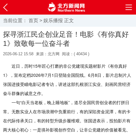
当前位置：
首页
>
娱乐播报
正文
探寻浙江民企创业足音！电影《有你真好
1》致敬每一位奋斗者
2026-06-12 15:58
来源：北方网
阅读：(
40434 )
近日，历时15年匠心打磨的非公党建现实题材影片《有你真好
1》，宣布定档2026年7月1日登陆全国院线。6月8日，影片总制片人
张国进接受瞄电影记者专访，讲述这部扎根浙江实业、刻画民营经济
奋斗群像的诚意之作。
一句“白天当老板，晚上睡地板”，道尽全国民营创业者的打拼日
常。无数实业人在市场浪潮中负重前行，有的深陷资金泥潭，有的卡
在代际传承关口，有的转型升级步履维艰。张国进表示，投拍影片有
两大核心初心：一是填补影视创作空白，让非公党建的价值被看见、