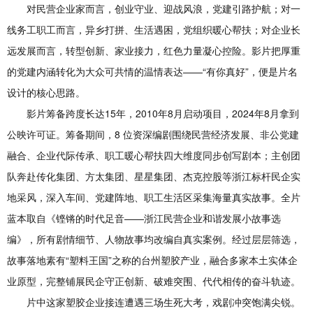
对民营企业家而言，创业守业、迎战风浪，党建引路护航；对一
线务工职工而言，异乡打拼、生活遇困，党组织暖心帮扶；对企业长
远发展而言，转型创新、家业接力，红色力量凝心控险。影片把厚重
的党建内涵转化为大众可共情的温情表达——“有你真好”，便是片名
设计的核心思路。
影片筹备跨度长达15年，2010年8月启动项目，2024年8月拿到
公映许可证。筹备期间，8 位资深编剧围绕民营经济发展、非公党建
融合、企业代际传承、职工暖心帮扶四大维度同步创写剧本；主创团
队奔赴传化集团、方太集团、星星集团、杰克控股等浙江标杆民企实
地采风，深入车间、党建阵地、职工生活区采集海量真实故事。全片
蓝本取自《铿锵的时代足音——浙江民营企业和谐发展小故事选
编》，所有剧情细节、人物故事均改编自真实案例。经过层层筛选，
故事落地素有“塑料王国”之称的台州塑胶产业，融合多家本土实体企
业原型，完整铺展民企守正创新、破难突围、代代相传的奋斗轨迹。
片中这家塑胶企业接连遭遇三场生死大考，戏剧冲突饱满尖锐。