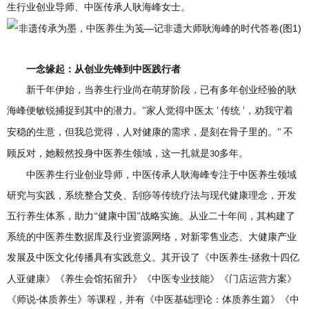
生行业创业导师、中医传承人耿海峰女士。
一念缘起：从创业先锋到中医践行者
新千年伊始，当养生行业尚在萌芽阶段，已有多年创业经验的耿
海峰便敏锐捕捉到其中的潜力。
家人觉得中医太
传统
，劝我守着
"
'
'
安稳的生意，但我总觉得，人对健康的需求，是刻在骨子里的。
不
"
顾反对，她毅然投身中医养生领域，这一扎就是
多年。
30
中医养生行业创业导师，中医传承人耿海峰
专注于中医养生领域
研究与实践，
系统整合
艾灸、刮痧等传统疗法与现代健康理念，开发
五行养生体系
，
助力
“
健康中国
”
战略实施。从业二十年间，
其
构建了
系统的中医养生数据库及行业资源网络，对新零售业态、大健康产业
发展及中医文化传播具有
实践意义。其开设了《中医养生
拯救十四亿
-
人亚健康》《养生会馆拓留升》《中医专业技能》《门店运营方案》
《师说
体质养生》等课程，并有《中医基础理论：体质养生篇》《中
-