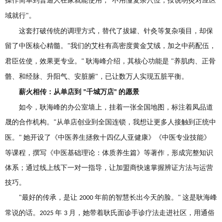
操作简单到普通人在家就能使用，
不用懂复杂穴位，按说明灸对应区
"
域就行
。
"
这套打破传统的调理方式，替代了拔罐、针灸等复杂项目，却保
留了中医核心精髓。
我们的艾柱有高密度黄金艾绒，加之中药配伍，
"
君臣佐使，效果更专业。
耿海峰介绍，其核心功能是
养肌肉、正骨
"
"
骼、和经脉、升阳气、安脏腑
，已让数万人实现五脏平衡。
"
薪火相传：从单店到
千城万店
的愿景
"
"
如今，耿海峰的办公室墙上，挂着一张全国地图，标注着凤品道
晟的合作机构。
从单店创业到全国连锁，我想让更多人接触到正统中
"
医。
她开设了《中医养生拯救十四亿人亚健康》《中医专业技能》
"
等课程，撰写《中医基础理论：体质养生篇》等著作，形成完整知识
体系；通过线上线下一对一指导，让加盟商快速掌握辨证方法与运营
技巧。
最好的传承，是让
年前的智慧长出今天的脸。
这是耿海峰
"
2000
"
常说的话。
年
月，她带着耿氏面诊手诊疗法走进社区，用通俗
2025
3