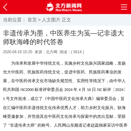
当前位置：
首页
>
人文图片
正文
非遗传承为墨，中医养生为笺—记非遗大
师耿海峰的时代答卷
2026-04-18 10:20
来源：北方网
阅读：(
5614 )
为传承和发展中华传统文化，实施乡村文化振兴国家战略，发扬
光大中医药、民族医药传统文化，促进中医药、民族医药事业的发
展，在中医药传承文化市场缺失规范性、实用性等情况下，由中华人
民共和国
标准评审委员会
年
月
日
标评〔
〕
ISC2000
2024
4
16
ISC
2024
号文件批准，成立了《中国中医药文化传承大典》编审委员会，旨
1
在汇编中医药非遗传统文化传承优秀人才，助力乡村文化振兴。耿海
峰受邀参加，并凭借其在中医药文化传承与探索中的杰出贡献，荣获
了 “非遗传承大师” 的称号。
人民网山东频道记者赵蕊独家采访中医养