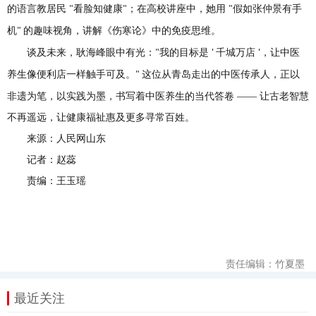
的语言教居民
看脸知健康
；在高校讲座中，她用
假如张仲景有手
"
"
"
机
的趣味视角，讲解《伤寒论》中的免疫思维。
"
谈及未来，耿海峰眼中有光：
我的目标是
千城万店
，让中医
"
'
'
养生像便利店一样触手可及。
这位从青岛走出的中医传承人，正以
"
非遗为笔，以实践为墨，书写着中医养生的当代答卷 —— 让古老智慧
不再遥远，让健康福祉惠及更多寻常百姓。
来源：人民网山东
记者：赵蕊
责编：王玉瑶
责任编辑：竹夏墨
最近关注