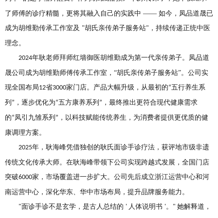
了师傅的诊疗精髓，更将其融入自己的实践中 —— 如今，凤品道晟已
成为胡维勤传承工作室及
胡氏亲传弟子服务站
，持续传递正统中医
"
"
理念。
年耿老师
拜师
红墙御医胡维勤
成为
第一代亲传弟子
。凤品道
2024
晟公司成为胡维勤师傅传承工作室，
“胡氏亲传弟子服务站”。公司
实
现全国布局
省
家门店。产品大幅升级，从最初的
五行养生系
12
3000
“
列
，逐步优化为
五方康养系列
，最终推出更符合现代健康需求
”
“
”
的
凤引九雏系列
，以科技赋能传统养生
，为消费者提供更优质的健
“
”
康调理方案。
年，耿海峰凭借独创的耿氏面诊手诊疗法，获评地市级非遗
2025
传统文化传承大师。
在
耿海峰
带领下公司实现跨越式发展，全国门店
突破
家，市场覆盖进一步扩大。公司先后成立浙江运营中心和河
6000
南运营中心，深化华东、华中市场布局，提升品牌服务能力。
面诊手诊不是玄学，是古人总结的
人体说明书
。
她解释道，
"
'
'
"