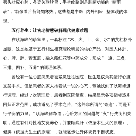
额头对应心肺，鼻梁关联脾胃，手掌纹路则是脏腑功能的
晴雨
"
表
，
就像看舌苔能知寒热，这些都是中医
内外相应
整体观的体
"
"
'
'
现。
"
五行养生：让古老智慧破解现代健康难题
在耿海峰的诊室里，一套标注
木、火、土、金、水
的艾柱格外
"
"
显眼。这是她基于五行相生相克理论研发的核心产品，对应人体肝、
心、脾、肺、肾五脏，融入藏红花等中药成分，形成
一通、二灸、
"
三排、四补、五养
的调理体系。
"
曾经有一位心脏病患者被紧急送往医院，医生建议为其进行心脏
支架手术。但是患者的家人抱着试一试的心态，带她找到了耿海峰进
行调理。经过
次调理后，患者到医院复查，结果显示各项指标逐步
7
回归正常范围，成功避免了手术之苦。“这并非所谓的‘奇迹’，而是五
行平衡的力量。” 耿海峰解释道，心脏方面的问题与 “火” 行失衡相关
联，通过有针对性地艾灸养心，并兼顾疏肝（依据木生火的原理）、
健脾（依据火生土的原理），就能逐步让身体恢复平衡状态。