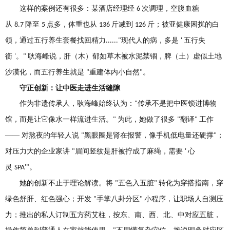
这样的案例还有很多：某酒店经理经
次调理，空腹血糖
6
从
降至
点多，体重也从
斤减到
斤；被亚健康困扰的白
8.7
5
136
126
领，通过五行养生套餐找回精力
现代人的病，多是
五行失
......"
'
衡
。
耿海峰说，肝（木）郁如草木被水泥禁锢，脾（土）虚似土地
'
"
沙漠化，而五行养生就是
重建体内小自然
。
"
"
守正创新：让中医走进生活缝隙
作为非遗传承人，耿海峰始终认为：
传承不是把中医锁进博物
"
馆，而是让它像水一样流进生活。
为此，她做了很多
翻译
工作
"
"
"
—— 对熬夜的年轻人说
黑眼圈是肾在报警，像手机低电量还硬撑
；
"
"
对压力大的企业家讲
眉间竖纹是肝被拧成了麻绳，需要
心
"
'
灵
。
SPA'"
她的创新不止于理论解读。将
五色入五脏
转化为穿搭指南，穿
"
"
绿色舒肝、红色强心；开发
手掌八卦分区
小程序，让职场人自测压
"
"
力；推出的私人订制五方药艾柱，按东、南、西、北、中对应五脏，