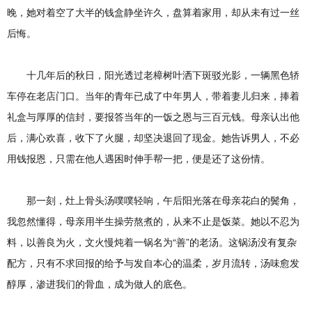
晚，她对着空了大半的钱盒静坐许久，盘算着家用，却从未有过一丝
后悔。
十几年后的秋日，阳光透过老樟树叶洒下斑驳光影，一辆黑色轿
车停在老店门口。当年的青年已成了中年男人，带着妻儿归来，捧着
礼盒与厚厚的信封，要报答当年的一饭之恩与三百元钱。母亲认出他
后，满心欢喜，收下了火腿，却坚决退回了现金。她告诉男人，不必
用钱报恩，只需在他人遇困时伸手帮一把，便是还了这份情。
那一刻，灶上骨头汤噗噗轻响，午后阳光落在母亲花白的鬓角，
我忽然懂得，母亲用半生操劳熬煮的，从来不止是饭菜。她以不忍为
料，以善良为火，文火慢炖着一锅名为“善”的老汤。这锅汤没有复杂
配方，只有不求回报的给予与发自本心的温柔，岁月流转，汤味愈发
醇厚，渗进我们的骨血，成为做人的底色。