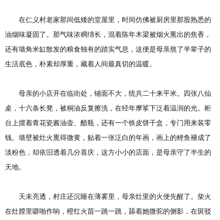
在仁义村老家那间低矮的堂屋里，时间仿佛被厨房里那股熟悉的
油烟味凝固了。那气味浓稠绵长，混着陈年木梁被烟火熏出的焦香，
还有墙角米缸散发的粮食独有的踏实气息，这便是母亲熬了半辈子的
生活底色，朴素却厚重，藏着人间最真切的温暖。
母亲的小店开在临街处，铺面不大，统共二十来平米。四张八仙
桌，十六条长凳，被桐油反复擦洗，在经年摩挲下泛着温润的光。柜
台上摆着青花瓷酱油壶、醋瓶，还有一个铁皮饼干盒，专门用来装零
钱。墙壁被灶火熏得微黄，贴着一张泛白的年画，画上的鲤鱼褪成了
淡粉色，却依旧透着几分喜庆，这方小小的店面，是母亲守了半生的
天地。
天未亮透，村庄还沉睡在薄雾里，母亲灶里的火便先醒了。柴火
在灶膛里噼啪作响，橙红火苗一跳一跳，舔着她微驼的侧影，在斑驳