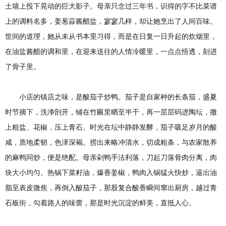
土墙上投下晃动的巨大影子。母亲只念过三年书，识得的字不比菜谱
上的调料名多，姜葱蒜酱醋盐，寥寥几样，却让她烹出了人间百味。
世间的道理，她从未从书本里习得，而是在日复一日升起的炊烟里，
在油盐酱醋的调和里，在迎来送往的人情冷暖里，一点点悟透，刻进
了骨子里。
小店的镇店之味，是酸茄子炒鸭。茄子是自家种的长条茄，盛夏
时节摘下，洗净剖开，铺在竹匾里晒至半干，再一层层码进陶坛，撒
上粗盐、花椒，压上青石。时光在坛中静静发酵，茄子吸足岁月的酸
咸，质地柔韧，色泽深褐。捞出来略冲清水，切成粗条，与农家散养
的麻鸭同炒，便是绝配。母亲剁鸭手法利落，刀起刀落骨肉分离，肉
块大小均匀。热锅下菜籽油，爆香姜椒，鸭肉入锅猛火快炒，逼出油
脂至表皮微焦，再倒入酸茄子，那股复合酸香瞬间窜出厨房，越过青
石板街，勾着路人的味蕾，那是时光沉淀的鲜美，直抵人心。