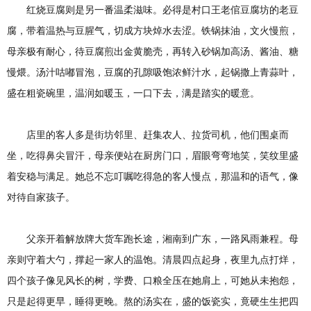
红烧豆腐则是另一番温柔滋味。必得是村口王老倌豆腐坊的老豆
腐，带着温热与豆腥气，切成方块焯水去涩。铁锅抹油，文火慢煎，
母亲极有耐心，待豆腐煎出金黄脆壳，再转入砂锅加高汤、酱油、糖
慢煨。汤汁咕嘟冒泡，豆腐的孔隙吸饱浓鲜汁水，起锅撒上青蒜叶，
盛在粗瓷碗里，温润如暖玉，一口下去，满是踏实的暖意。
店里的客人多是街坊邻里、赶集农人、拉货司机，他们围桌而
坐，吃得鼻尖冒汗，母亲便站在厨房门口，眉眼弯弯地笑，笑纹里盛
着安稳与满足。她总不忘叮嘱吃得急的客人慢点，那温和的语气，像
对待自家孩子。
父亲开着解放牌大货车跑长途，湘南到广东，一路风雨兼程。母
亲则守着大勺，撑起一家人的温饱。清晨四点起身，夜里九点打烊，
四个孩子像见风长的树，学费、口粮全压在她肩上，可她从未抱怨，
只是起得更早，睡得更晚。熬的汤实在，盛的饭瓷实，竟硬生生把四