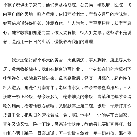
个孩子都供出了家门，他们奔赴检察院、公安局、镇政府、医院，飞
向更广阔的天地，唯有母亲，依旧守着老灶，守着岁月里的老味道。
她写信总说好好吃饭、注意身体、与人为善，字歪歪扭扭，却字字真
心。她常教我们知恩向善，做人要有根，待人要宽厚，这些话不是说
教，是她用一日日的生活，慢慢教给我们的道理。
我永远记得那个冬天的黄昏，天色阴沉，寒风刺骨。店里客人散
尽，母亲收拾碗筷，我们在柜台边写作业，一个身影在门外老樟树下
徘徊许久，蜷缩着不敢进来。母亲察觉后，径直走进暮色，轻声唤年
轻人进店。那是个河南青年，老家遭水灾，寻亲未果盘缠用尽，三天
没吃一顿正经饭。母亲没多问，端来堆尖的米饭、青菜和过年才舍得
吃的腊肉，看着他狼吞虎咽，又默默盛上第二碗。饭后，母亲打开铁
皮饼干盒，把数日的营收卷成一卷，塞进他手里，让他买车票回家。
青年又惊又愧，险些下跪，母亲连忙扶住，教他男儿要挺直腰杆。我
们担心遇上骗子，母亲却说，万一能救人急难，便一切都值。那个夜