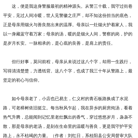
这，便是我这身警服最初的精神源头。从警三十载，我守过街巷
平安，见过人间冷暖，世人见警徽之庄严，却不知这份担当的底色，
正是母亲用烟火与善良熬出来的温厚。母亲以一灶烟火护着家人，我
以一身藏蓝守着万家；母亲的汤，暖的是烟火人间，警察的岗，护的
是岁月长安。一脉相承的，是心底的良善，是肩上的责任。
但行好事，莫问前程，母亲从未说过这八个字，却用一生践行，
写得清清楚楚，力透纸背。这八个字，也成了我三十年从警路上，最
坚定的初心与信仰。
如今母亲老了，小店也已易主，仁义村的青石板路换成了水泥
路，可老樟树依旧挺立。每当秋风乍起，我在异乡的厨房炖汤，看着
热气升腾，总能闻到记忆里老灶飘出的香气，穿过悠悠岁月，袅袅不
散，那是母亲的老汤，是刻在生命里的温暖与善良，更是我守护平安
路上，永不枯竭的力量。（作者：刘红日，系桂阳县公安局督审大队