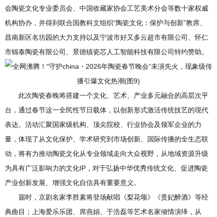
会陶瓷文化专业委员会、中国收藏家协会工艺美术分会等数十家权威
机构协办，并得到联合国教科文组织“陶瓷文化：保护与创新”教席、
昌南新区名坊园的大力支持以及宁波市好又多云超市有限公司、怀仁
市锦泰陶瓷有限公司、景德镇瓷芯人工智能科技有限公司特约赞助。
此次陶瓷春晚将搭建一个文化、艺术、产业多元融合的高层次平
台，通过春节这一全民性节日载体，以创新形式激活传统技艺的现代
表达。活动汇聚国家级机构、顶尖院校、行业协会及领军企业的力
量，体现了从文化保护、学术研究到市场创新、国际传播的全生态联
动，将有力推动陶瓷文化从专业领域走向大众视野，从地域资源升级
为具有广泛影响力的文化IP，对于弘扬中华优秀传统文化、促进陶瓷
产业创新发展、增强文化自信具有重要意义。
届时，京剧名家李胜素将登场献唱《梨花颂》《贵妃醉酒》等经
典曲目；上海爱乐乐团、席燕娟、于浩磊等艺术名家倾情演绎，从