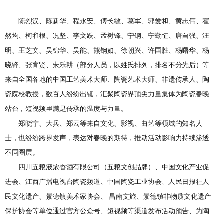
陈烈汉、陈新华、程永安、傅长敏、葛军、郭爱和、黄志伟、霍
然均、柯和根、况坚、李文跃、孟树锋、宁钢、宁勤征、唐自强、汪
明、王芝文、吴锦华、吴能、熊钢如、徐朝兴、许国胜、杨曙华、杨
晓锋、张育贤、朱乐耕（部分人员，以姓氏排列，排名不分先后）等
来自全国各地的中国工艺美术大师、陶瓷艺术大师、非遗传承人、陶
瓷院校教授，数百人纷纷出镜，汇聚陶瓷界顶尖力量集体为陶瓷春晚
站台，短视频里满是传承的温度与力量。
郑晓宁、大兵、郑云等来自文化、影视、曲艺等领域的知名人
士，也纷纷跨界发声，表达对春晚的期待，推动活动影响力持续渗透
不同圈层。
四川五粮液浓香酒有限公司（五粮文创品牌）、中国文化产业促
进会、江西广播电视台陶瓷频道、中国陶瓷工业协会、人民日报社人
民文化遗产、景德镇美术家协会、 昌南文旅、景德镇非物质文化遗产
保护协会等单位通过官方公众号、短视频等渠道发布活动预告、为陶