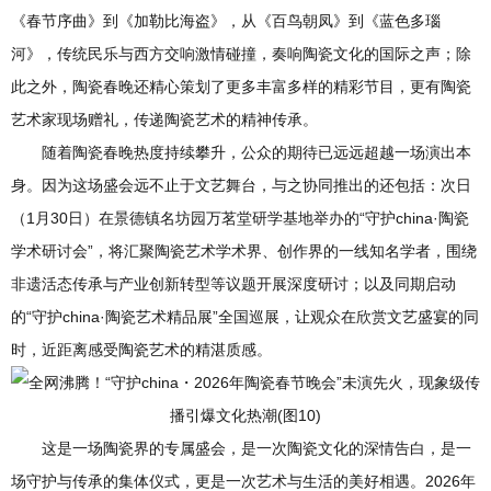
《春节序曲》到《加勒比海盗》，从《百鸟朝凤》到《蓝色多瑙
河》，传统民乐与西方交响激情碰撞，奏响陶瓷文化的国际之声；除
此之外，陶瓷春晚还精心策划了更多丰富多样的精彩节目，更有陶瓷
艺术家现场赠礼，传递陶瓷艺术的精神传承。
随着陶瓷春晚热度持续攀升，公众的期待已远远超越一场演出本
身。因为这场盛会远不止于文艺舞台，与之协同推出的还包括：次日
（1月30日）在景德镇名坊园万茗堂研学基地举办的“守护china·陶瓷
学术研讨会”，将汇聚陶瓷艺术学术界、创作界的一线知名学者，围绕
非遗活态传承与产业创新转型等议题开展深度研讨；以及同期启动
的“守护china·陶瓷艺术精品展”全国巡展，让观众在欣赏文艺盛宴的同
时，近距离感受陶瓷艺术的精湛质感。
这是一场陶瓷界的专属盛会，是一次陶瓷文化的深情告白，是一
场守护与传承的集体仪式，更是一次艺术与生活的美好相遇。2026年