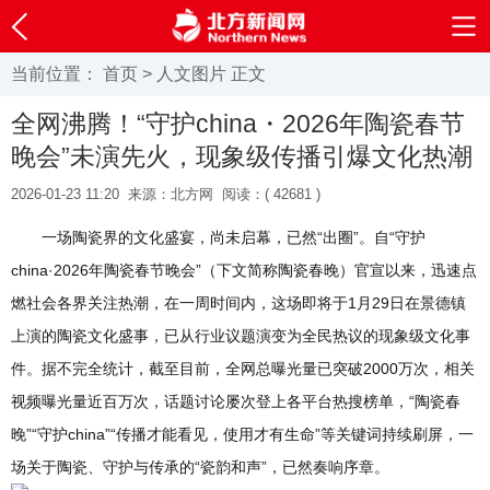
当前位置：
首页
>
人文图片
正文
全网沸腾！“守护china・2026年陶瓷春节
晚会”未演先火，现象级传播引爆文化热潮
2026-01-23 11:20
来源：北方网
阅读：(
42681 )
一场陶瓷界的文化盛宴，尚未启幕，已然“出圈”。自“守护
china·2026年陶瓷春节晚会”（下文简称陶瓷春晚）官宣以来，迅速点
燃社会各界关注热潮，在一周时间内，这场即将于1月29日在景德镇
上演的陶瓷文化盛事，已从行业议题演变为全民热议的现象级文化事
件。据不完全统计，截至目前，全网总曝光量已突破2000万次，相关
视频曝光量近百万次，话题讨论屡次登上各平台热搜榜单，“陶瓷春
晚”“守护china”“传播才能看见，使用才有生命”等关键词持续刷屏，一
场关于陶瓷、守护与传承的“瓷韵和声”，已然奏响序章。