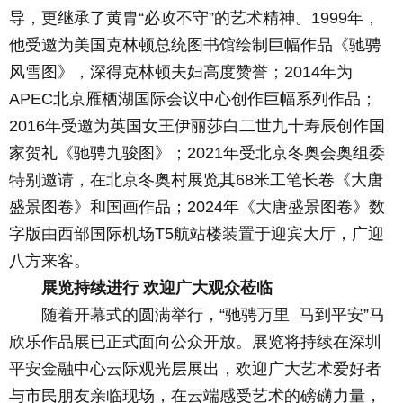
导，更继承了黄胄“必攻不守”的艺术精神。1999年，
他受邀为美国克林顿总统图书馆绘制巨幅作品《驰骋
风雪图》，深得克林顿夫妇高度赞誉；2014年为
APEC北京雁栖湖国际会议中心创作巨幅系列作品；
2016年受邀为英国女王伊丽莎白二世九十寿辰创作国
家贺礼《驰骋九骏图》；2021年受北京冬奥会奥组委
特别邀请，在北京冬奥村展览其68米工笔长卷《大唐
盛景图卷》和国画作品；2024年《大唐盛景图卷》数
字版由西部国际机场T5航站楼装置于迎宾大厅，广迎
八方来客。
展览持续进行 欢迎广大观众莅临
随着开幕式的圆满举行，“驰骋万里 马到平安”马
欣乐作品展已正式面向公众开放。展览将持续在深圳
平安金融中心云际观光层展出，欢迎广大艺术爱好者
与市民朋友亲临现场，在云端感受艺术的磅礴力量，