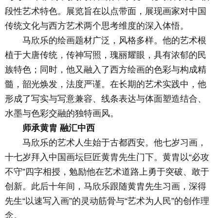
段性艺术特色。展览旨在以点带面，展现画家对中国
传统文化与西方艺术两个思考维度的深入体悟。
马欣乐的绘画题材广泛，风格多样。他的艺术根
植于大唐传统，传神写照，瑰丽耀眼，具有浓郁的民
族特色；同时，他又融入了西方绘画的色彩与构成精
髓，韶光焕发，法度严谨。在长期的艺术实践中，他
形成了写实与写意兼容、线条表达与体面塑造结合、
水墨与色彩交融的独特画风。
师承黄胄 融汇中西
马欣乐的艺术人生始于古都西安。他七岁习画，
十七岁拜入中国画坛巨匠黄胄先生门下。黄胄以“必攻
不守”四字相授，勉励他在艺术道路上勇于突破、敢于
创新。此后十年间，马欣乐跟随黄胄先生习画，深得
先生“以速写入画”的灵动筋骨与“艺术为人民”的创作理
念。