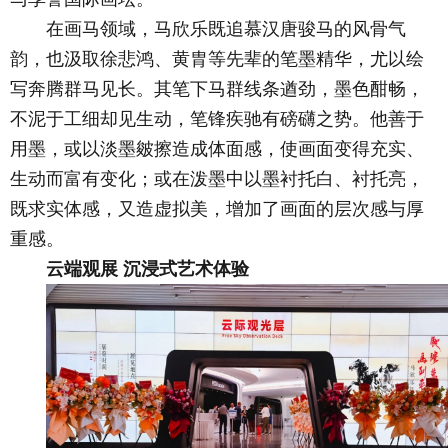
在画马领域，马欣乐既追慕汉唐骏马的风骨气
韵，也汲取徐悲鸿、黄胄等先辈的笔墨精华，尤以绘
写奔腾群马见长。其笔下马群线条遒劲，墨色酣畅，
不泥于工细却见生动，笔锋疾驰有磅礴之势。他善于
用墨，或以淡墨皴擦造成体面感，使画面变得充实、
生动而富有变化；或在泼墨中以墨衬托白、衬托亮，
既求实体感，又造虚拟美，增加了画面的层次感与厚
重感。
云端观展 沉浸式艺术体验