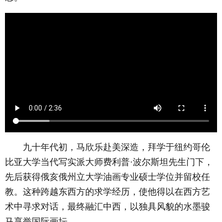
九十年代初，马欣乐赴美深造，拜学于纽约哥伦
比亚大学当代写实派大师费利普·波尔斯坦先生门下，
先后获得俄亥俄州立大学油画专业硕士学位并留校任
教。这种跨越东西方的求学经历，使他得以在西方艺
术中寻求对话，最终融汇中西，以独具风貌的水墨骏
马享誉国际画坛。