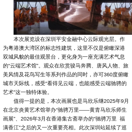
本次展览设在深圳平安金融中心云际观光层。作
为粤港澳大湾区的标志性建筑，这里不仅是俯瞰深港
双城风貌的最佳观景台，更化身为一座充满艺术气息
的“云端艺术馆”。观众在欣赏骏马奔腾、唐风人物、旅
美风情及花鸟写生等系列作品的同时，亦可360度俯瞰
城市天际线，感受“看得见云端，也能感受云端驰骋的
艺术”这一独特体验。
值得一提的是，本次画展也是马欣乐继2025年9月
在北京炎黄艺术馆举办“驰骋万里——黄胄马欣乐师生
画展”、2026年3月在香港集古斋举办的“驰骋万里 福
满香江”之后的又一次重要亮相。此次深圳站延续了巡