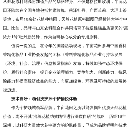
从鲜花原料到高附加值产品的华丽转身。不仅是格拉斯玫瑰，半亩花
田还陆续在全国各地包括甘肃玫瑰、菏泽牡丹、广西茉莉、大理山茶
等地，布局10余处花植种植园，天然花植原料版图已经横跨大半个中
国。比如，品牌与山东农科院合作共同培育了抗逆性强品质更优的“露
浓丹1号”牡丹新品种，作为自研核心成分的专用原料。
值得一提的是，在今年的溯源活动现场，半亩花田参与中国香料
香精化妆品工业协会发起的团标《香料香精化妆品企业可持续发展
（环境、社会、治理）信息披露指南》发布，持续加强生态环境保
护、履行社会责任，提升企业治理能力、竞争能力、创新能力、抗风
险能力和提高经济效益的能力，向更加绿色、环保及可持续的发展路
径迈进。
技术自研：领创洗护沐个护愉悦体验
作为个护领域领军品牌，半亩花田之所以能发掘出优质天然花植
价值，离不开其“沿着花植功效路径进行深度自研”的战略，历经16年
深耕，以科研力量放大花中蕴含的护肤能量，已成为品牌鲜明的技术