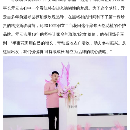
事长亓云吉心中一个看似朴实却充满韧性的梦想。为了这个梦想，亓
云吉多年前遍寻世界顶级玫瑰品种，在黑峪村的田间种下了第一株珍
贵的格拉斯玫瑰苗，到2010年创立半亩花田这个聚焦天然花植的个护
品牌。亓云吉用16年的坚持让家乡的玫瑰“绽放”价值，他在现场分享
到，“半亩花田用自己的增长，带动当地农户增收，助力乡村振兴。从
这里出发，我们慢慢将‘可持续成长’确立为品牌的核心战略。”