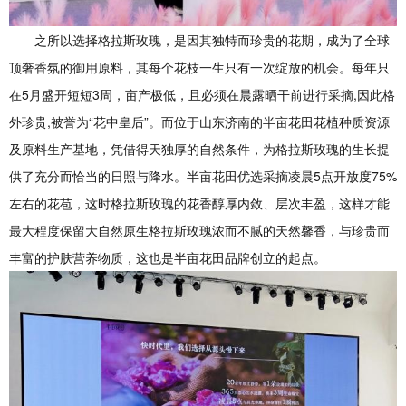
之所以选择格拉斯玫瑰，是因其独特而珍贵的花期，成为了全球
顶奢香氛的御用原料，其每个花枝一生只有一次绽放的机会。每年只
在5月盛开短短3周，亩产极低，且必须在晨露晒干前进行采摘,因此格
外珍贵,被誉为“花中皇后”。而位于山东济南的半亩花田花植种质资源
及原料生产基地，凭借得天独厚的自然条件，为格拉斯玫瑰的生长提
供了充分而恰当的日照与降水。半亩花田优选采摘凌晨5点开放度75%
左右的花苞，这时格拉斯玫瑰的花香醇厚内敛、层次丰盈，这样才能
最大程度保留大自然原生格拉斯玫瑰浓而不腻的天然馨香，与珍贵而
丰富的护肤营养物质，这也是半亩花田品牌创立的起点。