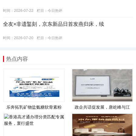
时间：2026-07-22
栏目：
今日热评
全友×非遗錾刻，京东新品日首发燕归床，续
时间：2026-07-20
栏目：
今日热评
热点内容
乐奔拓乳矿物盐氨糖软骨素粉
政企共话促发展，唐屹峰与江
盒装全新上市！
博士创始人江炳