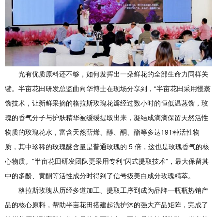
光有优质原料还不够，如何发挥出一朵鲜花的全部生命力同样关
键。半亩花田研发总监曲向华博士在现场分享到，“半亩花田采用慢蒸
馏技术，让新鲜采摘的格拉斯玫瑰花瓣经过数小时的恒低温蒸馏，玫
瑰的香气分子与护肤精华被缓缓提取出来，凝结成滴滴保留天然活性
物质的玫瑰花水，富含天然萜烯、醇、酮、酯等多达191种活性物
质，其中珍稀的玫瑰醚含量是普通玫瑰的 5 倍，这也是玫瑰香气的核
心物质。”半亩花田研发团队更采用专利“闪式提取技术”，最大保留其
中的多酚、黄酮等活性成分时得到了信号级美白成分玫瑰精萃。
格拉斯玫瑰从历经多道加工、提取工序到成为品牌一瓶瓶热销产
品的核心原料，帮助半亩花田搭建起洗护沐的强大产品矩阵，完成了