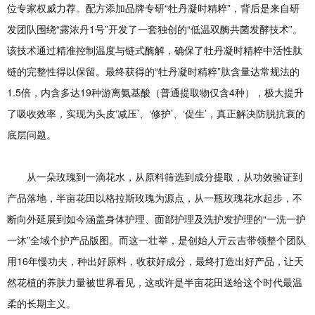
位专家权威力荐。配方添加品牌专研“牡丹凝时精粹”，背后是来自研
发团队围绕“露浓丹1号”开发了一套独创的“低温双酶共菌发酵技术”。
该技术通过精准控制温度与链式酶解，确保了牡丹凝时精粹中活性肽
链的完整性得以保留。最终获得的“牡丹凝时精粹”肽含量达常规法的
1.5倍，内含多达19种游离氨基酸（普通提取物仅含4种），极大提升
了吸收效率，实现为头皮‘减压’、‘修护’、‘促生’，真正解决防脱抗衰的
底层问题。
从一朵玫瑰到一滴花水，从原料筛选到成分提取，从功效验证到
产品落地，半亩花田以格拉斯玫瑰为源点，从一瓶玫瑰花水起步，不
断向外延展到如今涵盖身体护理、面部护理及洗护发护理的“一洗一护
一沐”全域个护产品版图。而这一壮举，是创始人亓云吉带领整个团队
用16年慢功夫，种出好原料，收获好成分，最终打造出好产品，让天
然花植的养肤力量被世界看见，这或许是半亩花田送给这个时代最温
柔的长期主义。