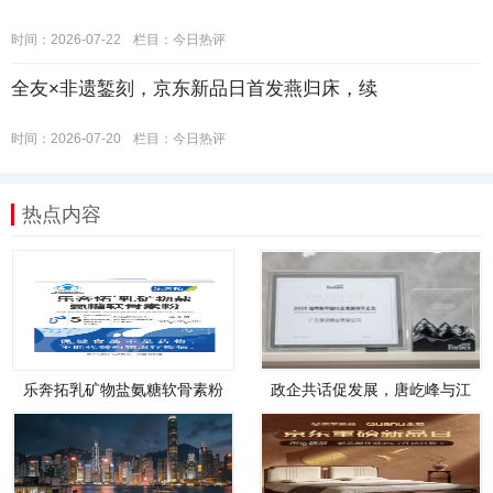
时间：2026-07-22
栏目：
今日热评
全友×非遗錾刻，京东新品日首发燕归床，续
时间：2026-07-20
栏目：
今日热评
热点内容
乐奔拓乳矿物盐氨糖软骨素粉
政企共话促发展，唐屹峰与江
盒装全新上市！
博士创始人江炳