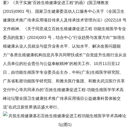
要》《关于实施“百姓⽣殖健康促进⼯程”的函》(国卫继教发
(2015)0901 号)、国家卫⽣健康委流动⼈⼝服务中⼼关于《全国卫⽣
健康技术推⼴传承应⽤项⽬传承⼈及传承技术管理办法》(2022)18 号
⽂件精神、《关于同意成⽴百姓⽣殖健康促进⼯程 功能⽣殖医学专业
委员的批复》(2024)003 号，结合中⼼“⾏业趋势与发展⽅向”“加强⽣
殖健康从业⼈员就业与提升业务⽔平、认知⽔平、解决改善问题能
⼒”“各类生殖健康机构信息共享共同帮扶成⻓”“⾃觉提升⽣殖⾏业从业
⼈员单位的社会责任与公益奉献精神”的相关⼯作。10月11日至12
日，由功能生殖医学专业委员会主办，中科(广东)生殖医学研究院、
广东省私密功能医学研究院、和雅夫医疗集团、和雅夫武汉医疗共享
交付中心等共同承办的“百姓生殖健康促进工程-功能生殖医学学术高
峰论坛暨全国卫生健康技术推广传承应用项目公益健康科普体验交
流”在武汉新世界酒店盛大举行。