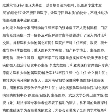
续秉承“以科研临床为基础，以合规合法为准则，以创新专业求发
展”的理念和“让私密回归医疗，让医疗回归本质”的使命，不断推动功
能生殖健康事业的发展。
在论坛上与会专家围绕功能生殖医学的疑难病症私人定制流程、门店
顾客疑难杂症一对一解答及对应解决方案等话题进行了深入的讨论和
交流。首都医科大学附属北京同仁医院妇产科主任医师、教授、硕士
生导师张季媛教授；重庆医科大学教授，妇产科学博士、主任医师、
研究员、硕士生导师、超声医学工程国家重点实验室专家;重庆市外阴
疾病微无创治疗研究中心主任 李成志教授；和雅夫医疗首席临床专家/
原南方医科大学附属医院/解放军164医院生殖中心主任 金立新主任；
和雅夫河南分院的负责人，原河南省妇幼保健院中西医妇科主任医
师，周湘辉教授亲传弟子吴舒主任；湖北省预防医学科学院/湖北省疾
病预防控制中心 副主任/副院长 主任医师、武汉大学公共卫生学院 教
授（兼）戴裕海等专家学者也发表了精彩的演讲，从不同的角度探讨
功能生殖医学为百姓带来的意义，为参会者带来了全新的学术视角和