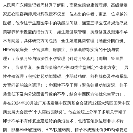
人民网广东频道记者
周林秀了解到，
高级生殖健康管理师、高级婚姻
家庭心理咨询师周湘辉教授不仅是一位杰出的学者，更是一位卓越的
医者，他专注于生殖医学中的功能型问题，涵盖三甲医院常规治疗及
美容养护未覆盖的细分方向，如生殖健康管理、抗衰修复及疑难不孕
不育问题，具体研究方向包括：全生殖道健康管理（涵盖外阴白斑、
HPV宫颈病变、子宫肌瘤、腺肌症、卵巢囊肿等疾病的干预与管
理）；卵巢月经与卵源性不孕管理（针对月经紊乱（周期、经量异
常）、卵巢早衰、多囊卵巢综合征等33类症型制定个体化方案）；男
性生殖管理（包括勃起功能障碍、少弱畸精症、前列腺炎及生殖系统
发育问题的综合调理）；卵源性不孕干预（聚焦卵巢功能衰退、卵子
质量低下及内分泌因素导致的不孕，结合中西医方法优化生育力）。
并在2024年10月被广东省发展中医药基金会暨第12届大湾区国际中医
药发展大会授予“个人突出贡献奖”。他在论坛上分享了多项关于精子
卵子不孕不育修复重建逆转的前沿技术，包括宫颈原位癌非手术转
阴、卵巢AMH值逆转、HPV快速转阴、精子不成熟比例(HDS)修复逆