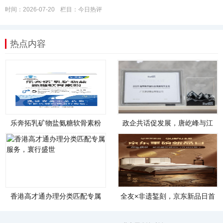
时间：2026-07-20
栏目：
今日热评
热点内容
乐奔拓乳矿物盐氨糖软骨素粉
政企共话促发展，唐屹峰与江
盒装全新上市！
博士创始人江炳
香港高才通办理分类匹配专属
全友×非遗錾刻，京东新品日首
服务，寰行盛世
发燕归床，续