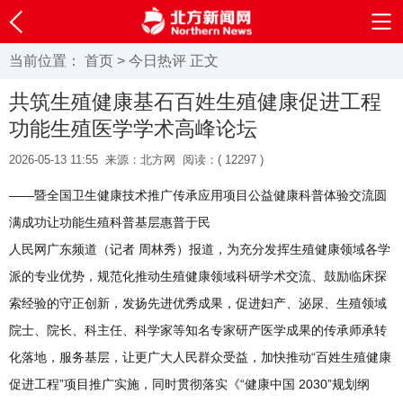
当前位置：
首页
>
今日热评
正文
共筑生殖健康基石百姓生殖健康促进工程
功能生殖医学学术高峰论坛
2026-05-13 11:55
来源：北方网
阅读：(
12297 )
——暨全国卫生健康技术推广传承应用项目公益健康科普体验交流圆
满成功让功能生殖科普基层惠普于民
人民网广东频道（记者 周林秀）报道，为充分发挥生殖健康领域各学
派的专业优势，规范化推动生殖健康领域科研学术交流、⿎励临床探
索经验的守正创新，发扬先进优秀成果，促进妇产、泌尿、⽣殖领域
院⼠、院⻓、科主任、科学家等知名专家研产医学成果的传承师承转
化落地，服务基层，让更⼴⼤⼈⺠群众受益，加快推动“百姓⽣殖健康
促进⼯程”项⽬推⼴实施，同时贯彻落实《“健康中国 2030”规划纲