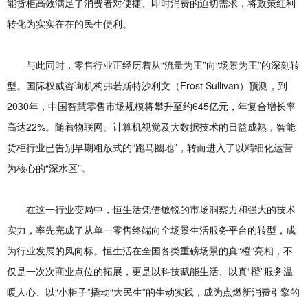
能货柜高效满足了消费者对便捷、即时消费的迫切需求，将政策红利
转化为实实在在的民生便利。
与此同时，零售行业正经历着从“流量为王”向“场景为王”的深刻转
型。国际权威咨询机构弗若斯特沙利文（Frost Sullivan）预测，到
2030年，中国智慧零售市场规模将攀升至约645亿元，年复合增长率
高达22%。随着物联网、计算机视觉及大数据技术的日益成熟，智能
货柜行业已告别早期粗放式的“跑马圈地”，转而进入了以精细化运营
为核心的“深水区”。
在这一行业变局中，恒生活凭借敏锐的市场洞察力和强大的技术
实力，率先完成了从单一零售终端向全场景生活服务平台的转型，成
为行业发展的风向标。恒生活在全国各类重磅场景的真“橙”亮相，不
仅是一次次商业点位的拓展，更是以科技赋能生活、以真“橙”服务温
暖人心、以“小柜子”撬动“大民生”的生动实践，成为点燃新消费引擎的