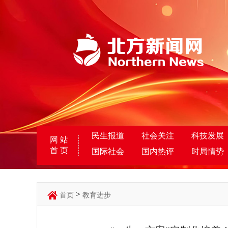
民生报道
社会关注
科技发展
网 站
首 页
国际社会
国内热评
时局情势
>
首页
教育进步