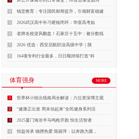
3
从公开课展示到日常课堂，AI智慧课堂如何
4
钱堂教育：专注国民财商提升，引领财富稳健
5
2026武汉高中补习硬核闭环：华壹高考如
6
老牌名校逆风翻盘！石家庄十五中：被分数线
7
2026 优选：西安启航职业高级中学｜陕
8
164项专利行业最多，日日顺持续打造“科
体育强身
MORE
1
世界杯小组出线格局全解读：六位资深博主观
2
“健康正出发 周末动起来”全民健身系列活
3
2025厦门海沧半马鸣枪开跑 恒生活智者
4
恒益传承 驰骋热爱 陈丽萍：以奔跑为翼，