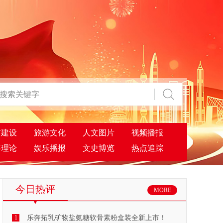
市建设
旅游文化
人文图片
视频播报
事理论
娱乐播报
文史博览
热点追踪
今日热评
MORE
1
乐奔拓乳矿物盐氨糖软骨素粉盒装全新上市！