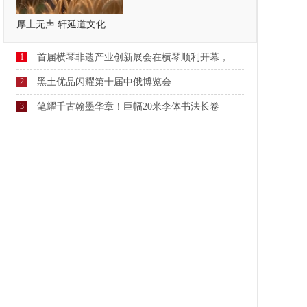
厚土无声 轩延道文化，疗愈自己，温暖他人
1
首届横琴非遗产业创新展会在横琴顺利开幕，
2
黑土优品闪耀第十届中俄博览会
3
笔耀千古翰墨华章！巨幅20米李体书法长卷