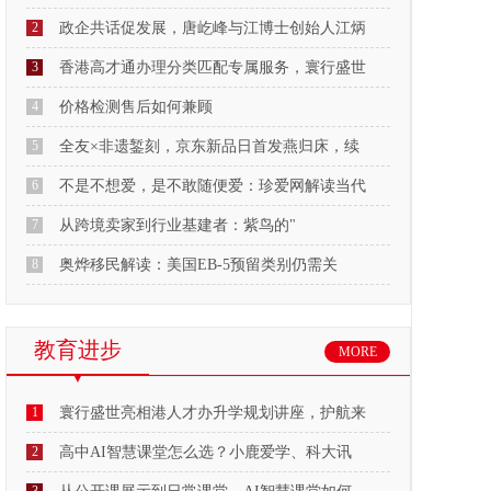
2
政企共话促发展，唐屹峰与江博士创始人江炳
3
香港高才通办理分类匹配专属服务，寰行盛世
4
价格检测售后如何兼顾
5
全友×非遗錾刻，京东新品日首发燕归床，续
6
不是不想爱，是不敢随便爱：珍爱网解读当代
7
从跨境卖家到行业基建者：紫鸟的"
8
奥烨移民解读：美国EB-5预留类别仍需关
教育进步
MORE
1
寰行盛世亮相港人才办升学规划讲座，护航来
2
高中AI智慧课堂怎么选？小鹿爱学、科大讯