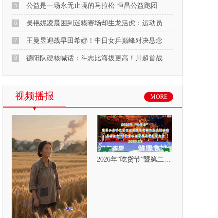
5
公益是一场永无止境的马拉松 恒昌公益跑团
6
吴艳妮凌晨困到迷糊赛场却生龙活虎：运动员
7
王曼昱迎战早田希娜！中日女乒巅峰对决悬念
8
德阳队硬核喊话：斗志比海拔更高！川超首战
视频播报
MORE
2026年“吃货节”暨第二届呼伦贝尔大草