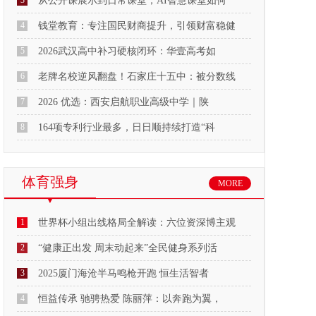
3
从公开课展示到日常课堂，AI智慧课堂如何
4
钱堂教育：专注国民财商提升，引领财富稳健
5
2026武汉高中补习硬核闭环：华壹高考如
6
老牌名校逆风翻盘！石家庄十五中：被分数线
7
2026 优选：西安启航职业高级中学｜陕
8
164项专利行业最多，日日顺持续打造“科
体育强身
MORE
1
世界杯小组出线格局全解读：六位资深博主观
2
“健康正出发 周末动起来”全民健身系列活
3
2025厦门海沧半马鸣枪开跑 恒生活智者
4
恒益传承 驰骋热爱 陈丽萍：以奔跑为翼，