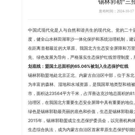
锡林郭勒“三
发布时间：2024-10-
中国式现代化是人与自然和谐共生的现代化。党的二十
度，健全山水林田湖草沙一体化保护和系统治理机制，建
在距离首都最近的大草原、我国北方生态安全屏障和万
先、绿色发展为导向，严格落实生态保护红线管理制度，
划底线：盟国土总面积的65.06%被划入生态保护红线
锡林郭勒盟地处北京正北、内蒙古自治区中部，位于东北、
为丰富的森林、湿地和水域资源，是我国草地类型和植被
市，面积达23564平方千米，占浑善达克沙地总面积的8
治理区，在我国北方重要生态安全屏障中具有重要
绿色是锡林郭勒最亮丽的底色和价值，生态是锡林郭勒最
2015年，锡林郭勒盟成立生态保护委员会，以完善机
生态综合执法，成为内蒙古自治区首家草原生态保护职能