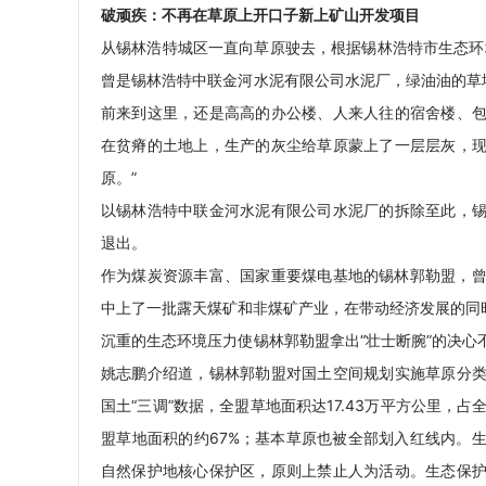
破顽疾：不再在草原上开口子新上矿山开发项目
从锡林浩特城区一直向草原驶去，根据锡林浩特市生态环
曾是锡林浩特中联金河水泥有限公司水泥厂，绿油油的草
前来到这里，还是高高的办公楼、人来人往的宿舍楼、
在贫瘠的土地上，生产的灰尘给草原蒙上了一层层灰，
原。”
以锡林浩特中联金河水泥有限公司水泥厂的拆除至此，
退出。
作为煤炭资源丰富、国家重要煤电基地的锡林郭勒盟，曾
中上了一批露天煤矿和非煤矿产业，在带动经济发展的同
沉重的生态环境压力使锡林郭勒盟拿出“壮士断腕”的决
姚志鹏介绍道，锡林郭勒盟对国土空间规划实施草原分
国土“三调”数据，全盟草地面积达17.43万平方公里，占全
盟草地面积的约67%；基本草原也被全部划入红线内。
自然保护地核心保护区，原则上禁止人为活动。生态保