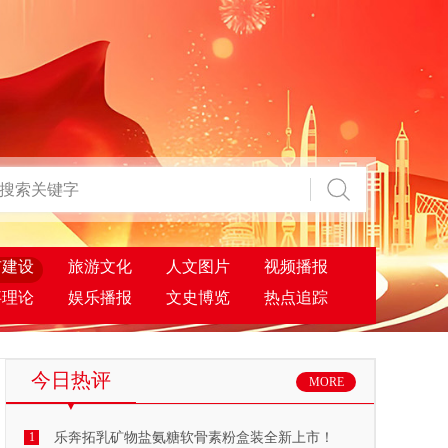
市建设
旅游文化
人文图片
视频播报
事理论
娱乐播报
文史博览
热点追踪
今日热评
MORE
1
乐奔拓乳矿物盐氨糖软骨素粉盒装全新上市！