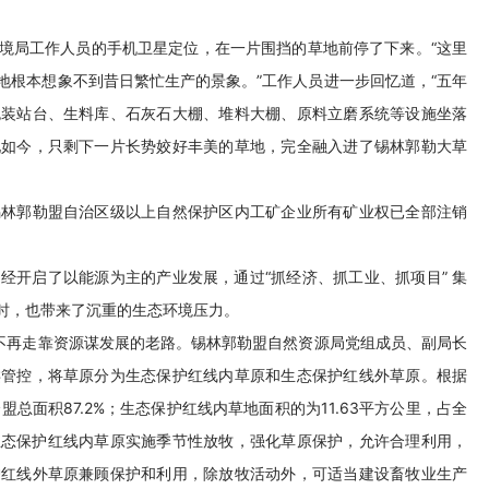
境局工作人员的手机卫星定位，在一片围挡的草地前停了下来。“这里
地根本想象不到昔日繁忙生产的景象。”工作人员进一步回忆道，“五年
包装站台、生料库、石灰石大棚、堆料大棚、原料立磨系统等设施坐落
现如今，只剩下一片长势姣好丰美的草地，完全融入进了锡林郭勒大草
锡林郭勒盟自治区级以上自然保护区内工矿企业所有矿业权已全部注销
经开启了以能源为主的产业发展，通过“抓经济、抓工业、抓项目” 集
时，也带来了沉重的生态环境压力。
心不再走靠资源谋发展的老路。锡林郭勒盟自然资源局党组成员、副局长
类管控，将草原分为生态保护红线内草原和生态保护红线外草原。根据
盟总面积87.2%；生态保护红线内草地面积的为11.63平方公里，占全
生态保护红线内草原实施季节性放牧，强化草原保护，允许合理利用，
护红线外草原兼顾保护和利用，除放牧活动外，可适当建设畜牧业生产