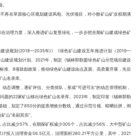
业。
，不再在草原核心区规划建设风电、光伏项目，对小散矿山矿业权期满
综合治理力度，深入推进矿山复垦绿化，一步步把在期矿山建成绿色矿
规划(2018—2035年)》《绿色矿山建设五年推进计划（2019—
矿山建设规划计划。2021年，制定《锡林郭勒盟绿色矿山示范项目建设
设标准、8项鼓励政策，推动绿色矿山建设由点及面、高质量开展，先后
矿山名录库。
、动态调整，逐矿评估、分类排队，形成“可进可出”的动态管理机制，
问题的22家矿山移出绿色矿山名录库。2023年，制定印发《锡林郭勒
基础，划定了850分的提质增效分数线，通过示范引领、晾晒比拼，倒
矿山“名副其实”。
占比减少57%，在期探矿权减少305个，占比减少56%，大中型矿山
计投入治理资金56.5亿元，治理面积280.21平方公里，其中，2021