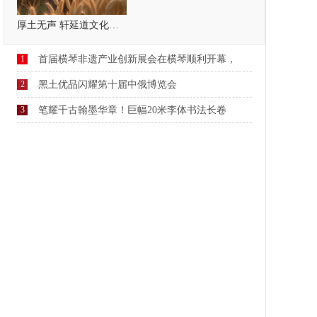
厚土无声 轩延道文化，疗愈自己，温暖他人
1
首届横琴非遗产业创新展会在横琴顺利开幕，
2
黑土优品闪耀第十届中俄博览会
3
笔耀千古翰墨华章！巨幅20米李体书法长卷