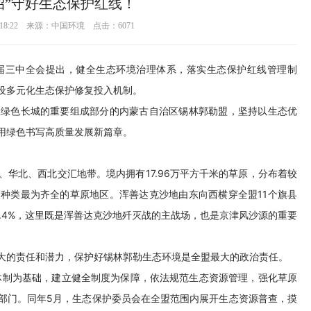
招”守好生态保护红线！
17 18:22 来源：中国环境 点击：
6071
届三中全会提出，健全生态环境治理体系，落实生态保护红线管理制
设多元化生态保护修复投入机制。
里绿色长城的重要组成部分的内蒙古自治区锡林郭勒盟，坚持以生态优
用绿色书写高质量发展新篇章。
华北、西北交汇地带。境内拥有17.96万平方千米的草原，分布着较
种类最为齐全的草原地区。浑善达克沙地由东向西横穿全盟11个旗县
1.4%，这里既是浑善达克沙地歼灭战的主战场，也是京津风沙源的重要
的地位。
大的责任和潜力，保护好锡林郭勒生态环境是全盟最大的政治责任。
构体制为基础，建立健全制度为保障，依法规范生态资源管理，强化草原
部门。同年5月，生态保护委员会在全盟范围内展开生态资源普查，摸