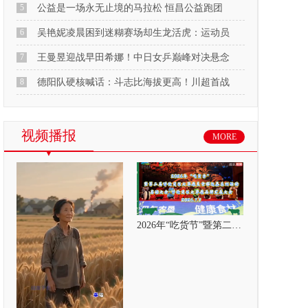
5
公益是一场永无止境的马拉松 恒昌公益跑团
6
吴艳妮凌晨困到迷糊赛场却生龙活虎：运动员
7
王曼昱迎战早田希娜！中日女乒巅峰对决悬念
8
德阳队硬核喊话：斗志比海拔更高！川超首战
视频播报
MORE
2026年“吃货节”暨第二届呼伦贝尔大草