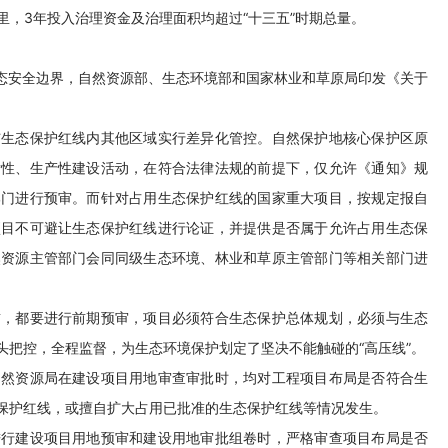
平方公里，3年投入治理资金及治理面积均超过“十三五”时期总量。
生态安全边界，自然资源部、生态环境部和国家林业和草原局印发《关于
与生态保护红线内其他区域实行差异化管控。自然保护地核心保护区原
发性、生产性建设活动，在符合法律法规的前提下，仅允许《通知》规
部门进行预审。而针对占用生态保护红线的国家重大项目，按规定报自
项目不可避让生态保护红线进行论证，并提供是否属于允许占用生态保
然资源主管部门会同同级生态环境、林业和草原主管部门等相关部门进
。
前，都要进行前期预审，项目必须符合生态保护总体规划，必须与生态
头把控，全程监督，为生态环境保护划定了坚决不能触碰的“高压线”。
自然资源局在建设项目用地审查审批时，均对工程项目布局是否符合生
保护红线，或擅自扩大占用已批准的生态保护红线等情况发生。
进行建设项目用地预审和建设用地审批组卷时，严格审查项目布局是否