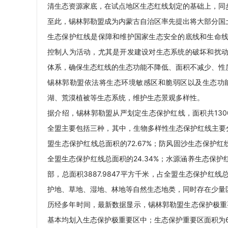
清生态资源家底，在试点地区生态红线划定的基础上，同
至此，锡林郭勒盟成为内蒙古自治区率先提出将大部分国
生态保护红线是保障和维护国家生态安全的底线和生命
控制人为活动，尤其是开发建设对生态系统的破坏和扰
体系，确保生态红线的生态功能不降低、面积不减少、性
锡林郭勒盟依法将生态环境敏感区和脆弱区以及生态功
湖、荒漠植被等生态系统，维护生态景观多样性。
据介绍，锡林郭勒盟从严划定生态保护红线，面积共13003
全盟主要包括三种，其中，生物多样性生态保护红线主要分布
盟生态保护红线总面积的72.67%；防风固沙生态保护红线
全盟生态保护红线总面积的24.34%；水源涵养生态保
部，总面积3887.9847平方千米，占全盟生态保护红
护地、草地、湿地、林地等自然生态地类，同时存在少量
历经多年时间，最新数据显示，锡林郭勒盟生态保护极重要区面
基本均划入生态保护极重要区中；生态保护重要区面积为643