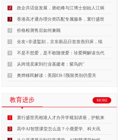
2
政企共话促发展，唐屹峰与江博士创始人江炳
3
香港高才通办理分类匹配专属服务，寰行盛世
4
价格检测售后如何兼顾
5
全友×非遗錾刻，京东新品日首发燕归床，续
6
不是不想爱，是不敢随便爱：珍爱网解读当代
7
从跨境卖家到行业基建者：紫鸟的"
8
奥烨移民解读：美国EB-5预留类别仍需关
教育进步
MORE
1
寰行盛世亮相港人才办升学规划讲座，护航来
2
高中AI智慧课堂怎么选？小鹿爱学、科大讯