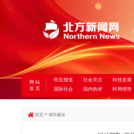
民生报道
社会关注
科技发展
网 站
首 页
国际社会
国内热评
时局情势
>
首页
城市建设