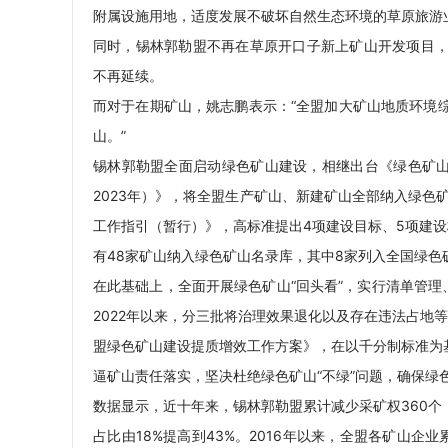
附属设施用地，适度发展不破坏自然生态环境的草原旅游
同时，锡林郭勒盟不再在草原开口子新上矿山开发项目
不再延续。
而对于在期矿山，姚志鹏表示：“全盟加大矿山地质环境
山。”
锡林郭勒盟全面启动绿色矿山建设，相继出台《绿色矿山建设
2023年）》，将全盟生产矿山、新建矿山全部纳入绿色
工作指引（暂行）》，高标准提出4项建设目标、5项建
有48家矿山纳入绿色矿山名录库，其中8家列入全国绿色
在此基础上，全面开展绿色矿山“回头看”，实行清单管理
2022年以来，分三批将治理效果退化以及存在违法占地等
盟绿色矿山建设提质增效工作方案》，在以千分制标准为
逼矿山责任落实，坚决杜绝绿色矿山“不绿”问题，确保绿色
数据显示，近十年来，锡林郭勒盟累计减少采矿权360个，
占比由18%提高到43%。2016年以来，全盟各矿山企业累