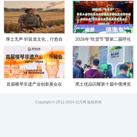
厚土无声 轩延道文化，疗愈自
2026年“吃货节”暨第二届呼伦
己，温暖他人
贝尔大草
首届横琴非遗产业创新展会在
黑土优品闪耀第十届中俄博览
横琴顺利开幕，
会
Copyright © 2012-2024 北方网 版权所有