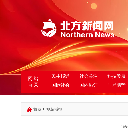
民生报道
社会关注
科技发展
网 站
首 页
国际社会
国内热评
时局情势
>
首页
视频播报
【我