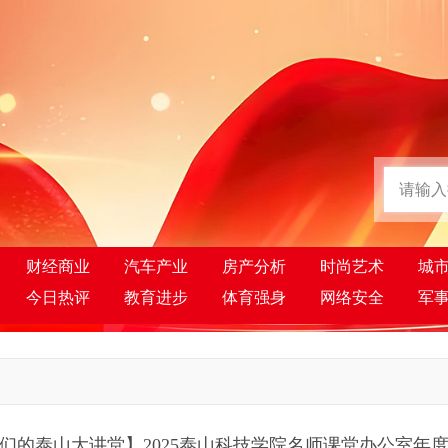
财经商业
汽车产业
房产分析
时尚艺术
城
今日热评
教育进步
体育强身
网络安全
军
们的泰山大讲堂】2025泰山科技学院名师课堂办公室年